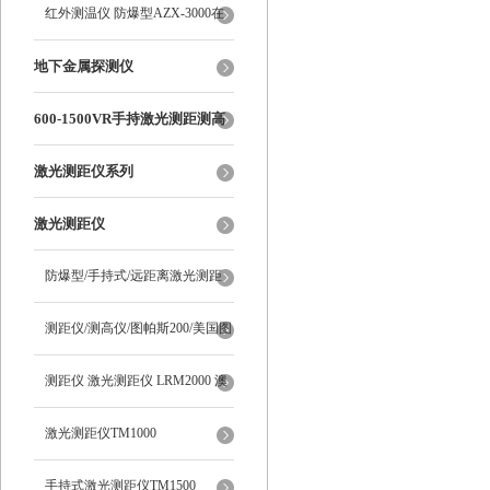
红外测温仪 防爆型AZX-3000在
线式测温仪
地下金属探测仪
600-1500VR手持激光测距测高
测角多功能
激光测距仪系列
激光测距仪
防爆型/手持式/远距离激光测距
仪/TM1000 澳洲新仪器
测距仪/测高仪/图帕斯200/美国图
帕斯/Trupulse200/望远镜测距
测距仪 激光测距仪 LRM2000 澳
洲新仪器
激光测距仪TM1000
手持式激光测距仪TM1500