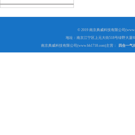
© 2019 南京典威科技有限公司(www.
地址：南京江宁区上元大街518号绿野大厦8
南京典威科技有限公司(www.bh1718.com)主营：
四合一气