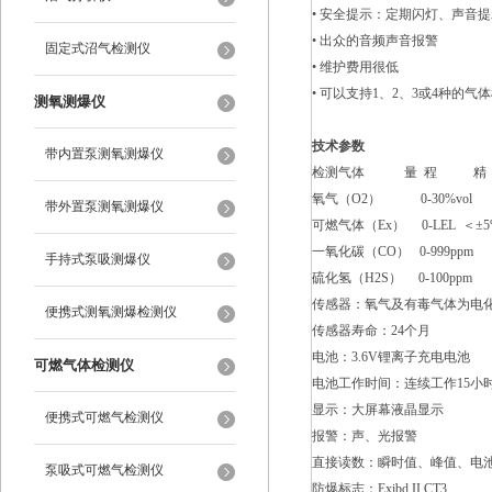
• 安全提示：定期闪灯、声音
• 出众的音频声音报警
固定式沼气检测仪
• 维护费用很低
• 可以支持1、2、3或4种的气
测氧测爆仪
技术参数
带内置泵测氧测爆仪
检测气体 量 程 精 度
氧气（O2） 0-30%vol ＜±
带外置泵测氧测爆仪
可燃气体（Ex） 0-LEL ＜±5
一氧化碳（CO） 0-999ppm
手持式泵吸测爆仪
硫化氢（H2S） 0-100ppm
传感器：氧气及有毒气体为电化
便携式测氧测爆检测仪
传感器寿命：24个月
电池：3.6V锂离子充电电池
可燃气体检测仪
电池工作时间：连续工作15小
显示：大屏幕液晶显示
便携式可燃气检测仪
报警：声、光报警
直接读数：瞬时值、峰值、电池
泵吸式可燃气检测仪
防爆标志：Exibd II CT3