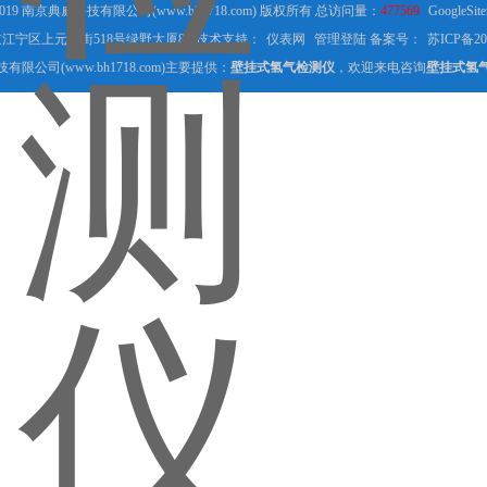
2019 南京典威科技有限公司(www.bh1718.com) 版权所有 总访问量：
477569
GoogleSit
江宁区上元大街518号绿野大厦8F 技术支持：
仪表网
管理登陆
备案号：
苏ICP备20
限公司(www.bh1718.com)主要提供：
壁挂式氢气检测仪
，欢迎来电咨询
壁挂式氢