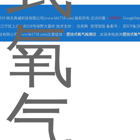
2019 南京典威科技有限公司(www.bh1718.com) 版权所有 总访问量：
478130
GoogleSit
江宁区上元大街518号绿野大厦8F 技术支持：
仪表网
管理登陆
备案号：
苏ICP备20
限公司(www.bh1718.com)主要提供：
壁挂式氧气检测仪
，欢迎来电咨询
壁挂式氧