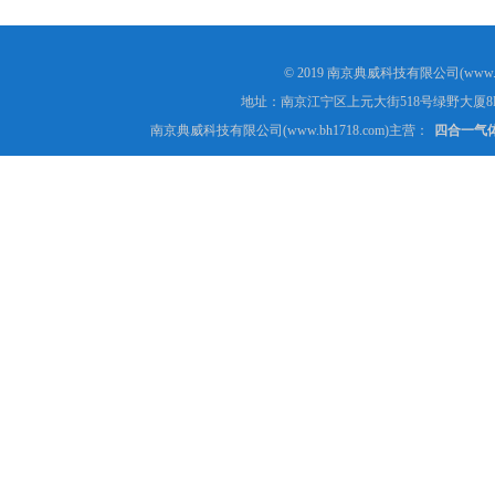
© 2019 南京典威科技有限公司(www.
地址：南京江宁区上元大街518号绿野大厦8
南京典威科技有限公司(www.bh1718.com)主营：
四合一气