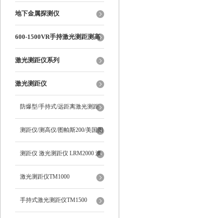
线式测温仪
地下金属探测仪
600-1500VR手持激光测距测高
测角多功能
激光测距仪系列
激光测距仪
防爆型/手持式/远距离激光测距
仪/TM1000 澳洲新仪器
测距仪/测高仪/图帕斯200/美国图
帕斯/Trupulse200/望远镜测距
测距仪 激光测距仪 LRM2000 澳
洲新仪器
激光测距仪TM1000
手持式激光测距仪TM1500