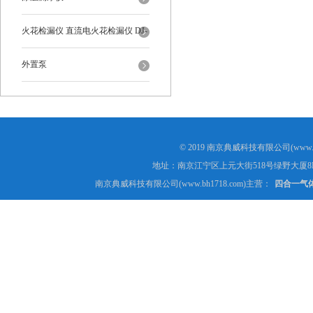
火花检漏仪 直流电火花检漏仪 DJ-
6-A型
外置泵
© 2019 南京典威科技有限公司(www.
地址：南京江宁区上元大街518号绿野大厦8
南京典威科技有限公司(www.bh1718.com)主营：
四合一气