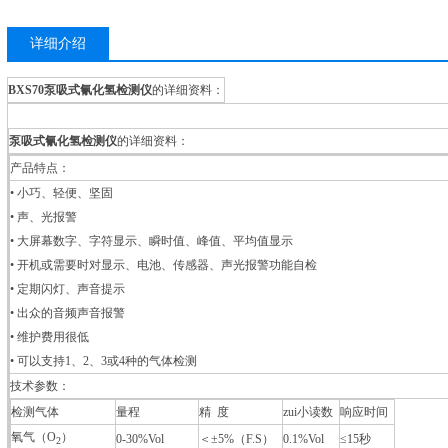
详细介绍
BXS70泵吸式氰化氢检测仪
的详细资料：
泵吸式氰化氢检测仪
的详细资料：
产品特点：
• 小巧、轻便、坚固
• 声、光报警
• 大屏幕数字、字符显示、瞬时值、峰值、平均值显示
• 开机或需要时对显示、电池、传感器、声光报警功能自检
• 定期闪灯、声音提示
• 出众的音频声音报警
• 维护费用很低
• 可以支持1、2、3或4种的气体检测
技术参数：
检测气体
量程
精 度
zui小读数
响应时间
氧气（O
）
0-30%Vol
＜±5%（F.S）
0.1%Vol
≤15秒
2