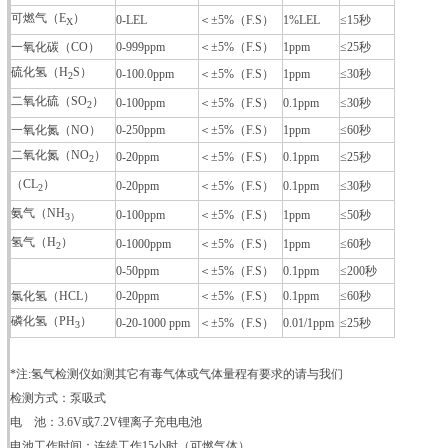
可燃气（E
）
0-LEL
＜±5%（F.S）
1%LEL
≤15秒
X
一氧化碳（CO）
0-999ppm
＜±5%（F.S）
1ppm
≤25秒
硫化氢（H
S）
0-100.0ppm
＜±5%（F.S）
1ppm
≤30秒
2
二氧化硫（SO
）
0-100ppm
＜±5%（F.S）
0.1ppm
≤30秒
2
一氧化氮（NO）
0-250ppm
＜±5%（F.S）
1ppm
≤60秒
二氧化氮（NO
）
0-20ppm
＜±5%（F.S）
0.1ppm
≤25秒
2
（CL
）
0-20ppm
＜±5%（F.S）
0.1ppm
≤30秒
2
氨气（NH
0-100ppm
＜±5%（F.S）
1ppm
≤50秒
3）
氢气（H
）
0-1000ppm
＜±5%（F.S）
1ppm
≤60秒
2
0-50ppm
＜±5%（F.S）
0.1ppm
≤200秒
氯化氢（HCL）
0-20ppm
＜±5%（F.S）
0.1ppm
≤60秒
磷化氢（PH
）
0-20-1000 ppm
＜±5%（F.S）
0.01/1ppm
≤25秒
3
*注:氢气检测仪如测其它有毒气体或气体量程有要求的请与我们
检测方式：泵吸式
电 池：3.6V或7.2V锂离子充电电池
电池工作时间：连续工作15小时（可燃气体）