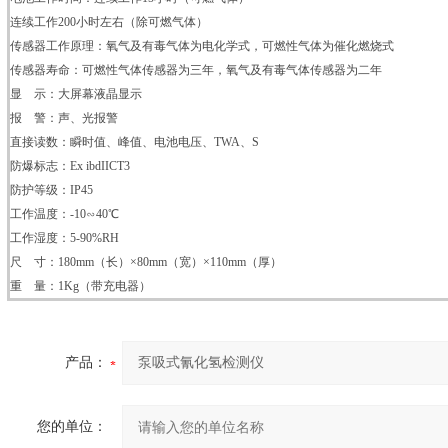
连续工作200小时左右（除可燃气体）
传感器工作原理：氧气及有毒气体为电化学式，可燃性气体为催化燃烧式
传感器寿命：可燃性气体传感器为三年，氧气及有毒气体传感器为二年
显 示：大屏幕液晶显示
报 警：声、光报警
直接读数：瞬时值、峰值、电池电压、TWA、S
防爆标志：Ex ibdIICT3
防护等级：IP45
工作温度：-10∽40℃
工作湿度：5-90%RH
尺 寸：180mm（长）×80mm（宽）×110mm（厚）
重 量：1Kg（带充电器）
产品：
您的单位：