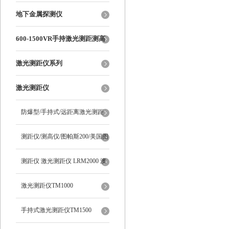
线式测温仪
地下金属探测仪
600-1500VR手持激光测距测高
测角多功能
激光测距仪系列
激光测距仪
防爆型/手持式/远距离激光测距
仪/TM1000 澳洲新仪器
测距仪/测高仪/图帕斯200/美国图
帕斯/Trupulse200/望远镜测距
测距仪 激光测距仪 LRM2000 澳
洲新仪器
激光测距仪TM1000
手持式激光测距仪TM1500