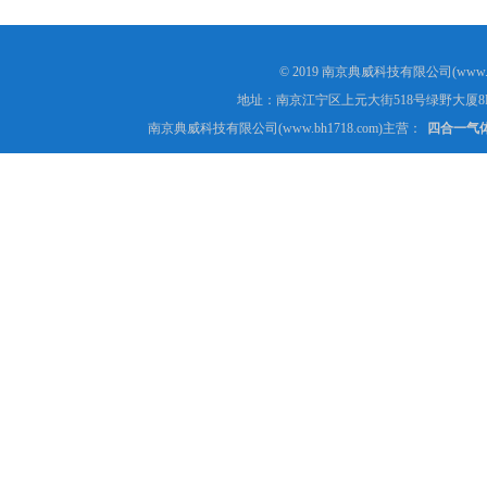
© 2019 南京典威科技有限公司(www.
地址：南京江宁区上元大街518号绿野大厦8
南京典威科技有限公司(www.bh1718.com)主营：
四合一气