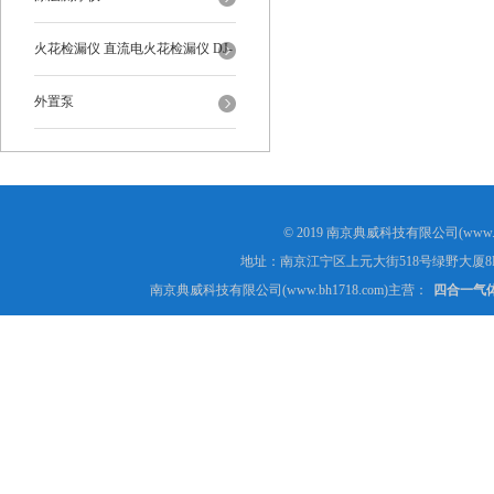
火花检漏仪 直流电火花检漏仪 DJ-
6-A型
外置泵
© 2019 南京典威科技有限公司(www.
地址：南京江宁区上元大街518号绿野大厦8
南京典威科技有限公司(www.bh1718.com)主营：
四合一气