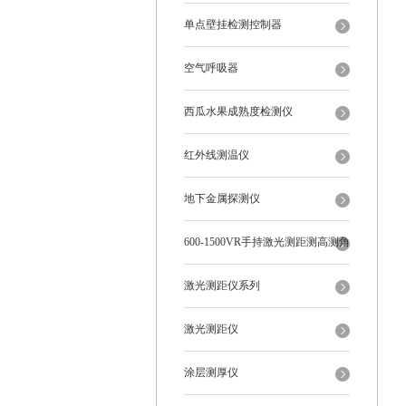
单点壁挂检测控制器
空气呼吸器
西瓜水果成熟度检测仪
红外线测温仪
地下金属探测仪
600-1500VR手持激光测距测高测角
多功能
激光测距仪系列
激光测距仪
涂层测厚仪