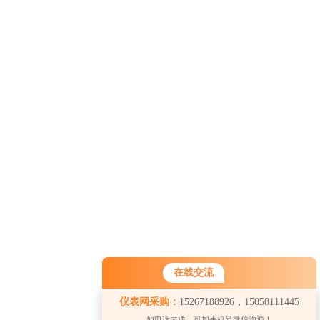
在线交流
仪表网采购：
15267188926，15058111445
如电话未通，可加手机号微信沟通！