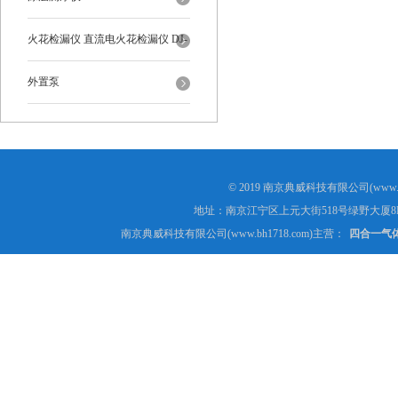
火花检漏仪 直流电火花检漏仪 DJ-
6-A型
外置泵
© 2019 南京典威科技有限公司(www.
地址：南京江宁区上元大街518号绿野大厦8
南京典威科技有限公司(www.bh1718.com)主营：
四合一气