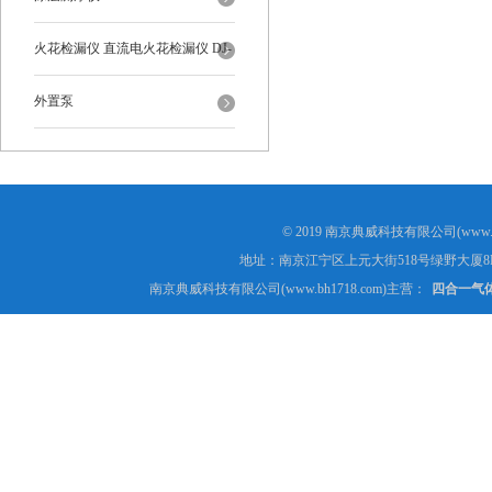
火花检漏仪 直流电火花检漏仪 DJ-
6-A型
外置泵
© 2019 南京典威科技有限公司(www.
地址：南京江宁区上元大街518号绿野大厦8
南京典威科技有限公司(www.bh1718.com)主营：
四合一气