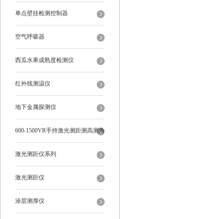
单点壁挂检测控制器
空气呼吸器
西瓜水果成熟度检测仪
红外线测温仪
地下金属探测仪
600-1500VR手持激光测距测高测角
多功能
激光测距仪系列
激光测距仪
涂层测厚仪