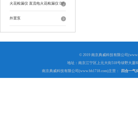
火花检漏仪 直流电火花检漏仪 DJ-
6-A型
外置泵
© 2019 南京典威科技有限公司(www.
地址：南京江宁区上元大街518号绿野大厦8
南京典威科技有限公司(www.bh1718.com)主营：
四合一气