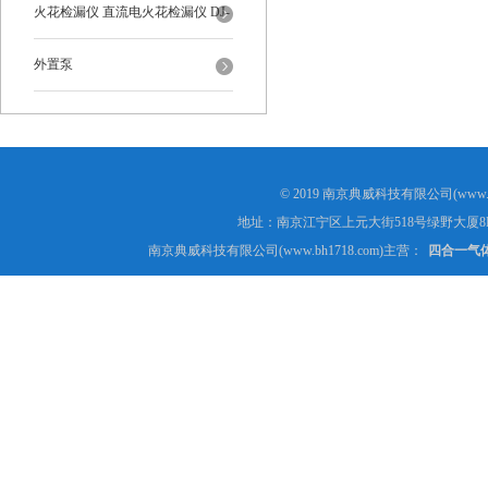
火花检漏仪 直流电火花检漏仪 DJ-
6-A型
外置泵
© 2019 南京典威科技有限公司(www.
地址：南京江宁区上元大街518号绿野大厦8
南京典威科技有限公司(www.bh1718.com)主营：
四合一气