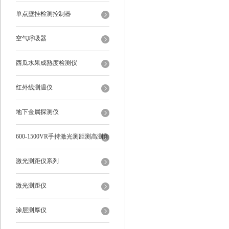
单点壁挂检测控制器
空气呼吸器
西瓜水果成熟度检测仪
红外线测温仪
地下金属探测仪
600-1500VR手持激光测距测高测角
多功能
激光测距仪系列
激光测距仪
涂层测厚仪