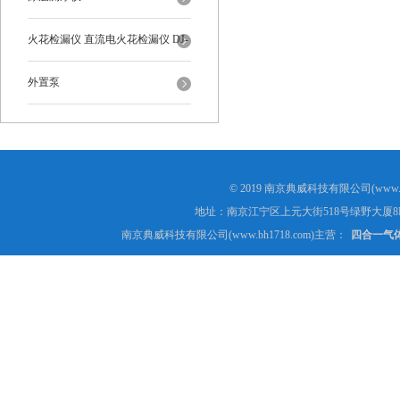
火花检漏仪 直流电火花检漏仪 DJ-
6-A型
外置泵
© 2019 南京典威科技有限公司(www.
地址：南京江宁区上元大街518号绿野大厦8
南京典威科技有限公司(www.bh1718.com)主营：
四合一气