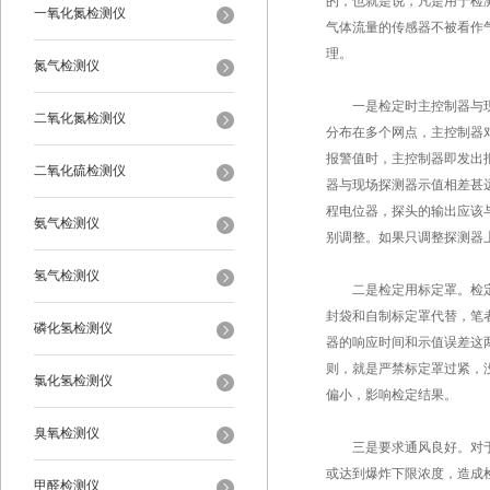
的，也就是说，凡是用于检
一氧化氮检测仪
气体流量的传感器不被看作
理。
氮气检测仪
一是检定时主控制器与现场
二氧化氮检测仪
分布在多个网点，主控制器
报警值时，主控制器即发出
二氧化硫检测仪
器与现场探测器示值相差甚
程电位器，探头的输出应该
氨气检测仪
别调整。如果只调整探测器
氢气检测仪
二是检定用标定罩。检定规
封袋和自制标定罩代替，笔
磷化氢检测仪
器的响应时间和示值误差这
则，就是严禁标定罩过紧，
氯化氢检测仪
偏小，影响检定结果。
臭氧检测仪
三是要求通风良好。对于开
或达到爆炸下限浓度，造成
甲醛检测仪