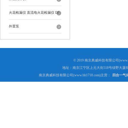
火花检漏仪 直流电火花检漏仪 DJ-
6-A型
外置泵
© 2019 南京典威科技有限公司(www.
地址：南京江宁区上元大街518号绿野大厦8
南京典威科技有限公司(www.bh1718.com)主营：
四合一气