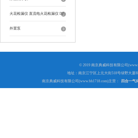
火花检漏仪 直流电火花检漏仪 DJ-
6-A型
外置泵
© 2019 南京典威科技有限公司(www.
地址：南京江宁区上元大街518号绿野大厦8
南京典威科技有限公司(www.bh1718.com)主营：
四合一气