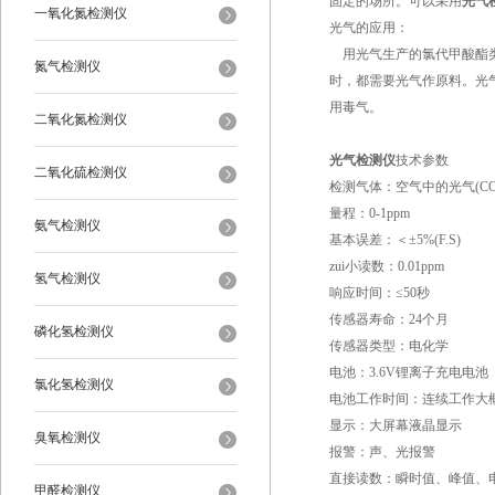
固定的场所。可以采用
光气
一氧化氮检测仪
光气的应用：
用光气生产的氯代甲酸酯类
氮气检测仪
时，都需要光气作原料。光
用毒气。
二氧化氮检测仪
光气检测仪
技术参数
二氧化硫检测仪
检测气体：空气中的光气(COC
量程：0-1ppm
氨气检测仪
基本误差：＜±5%(F.S)
zui小读数：0.01ppm
氢气检测仪
响应时间：≤50秒
传感器寿命：24个月
磷化氢检测仪
传感器类型：电化学
电池：3.6V锂离子充电电池
氯化氢检测仪
电池工作时间：连续工作大概
显示：大屏幕液晶显示
臭氧检测仪
报警：声、光报警
直接读数：瞬时值、峰值、电
甲醛检测仪