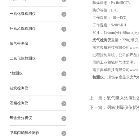
防爆标志：Ex ibdIICT3
防护等级：IP45
一氧化碳检测仪
工作温度：-10∽45℃
工作湿度：5-90%RH
环氧乙烷检测仪
尺寸：126mm(长)×66mm(宽)
光气检测仪
重量：220g(带充
氟气检测仪
南京典威科技有限公司www
过程控制系统，公司的产品
二氧化氯检测仪
国防工业领域的气体监测。
南京典威科技有限公司www.b
*检测仪
检测仪
、现场浓度显示
光气
硅烷检测仪
上一篇：
氧气吸入浓度过
酒精检测仪
下一篇：
测氧测爆仪依据
氧含量分析仪
甲基丙烯酸检测仪