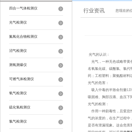
四合一气体检测仪
行业资讯
您现在的
光气检测仪
氮氧化合物检测仪
沼气检测仪
光气的认识：
光气，一种无色或略带黄色
测氧测爆仪
名氧氯化碳、碳酰氯、氯代
药；工程塑料；聚氨酯材料
可燃气体检测仪
光气的危害：
吸入中毒的半致命剂量LD50为
氧气检测仪
吸困难、胸部压痛、血压下
光气的检测：
硫化氢检测仪
作用一种剧毒性，且窒息性
气的浓度的，在生产过程中
氯气检测仪
是否有泄漏现象。这会危害