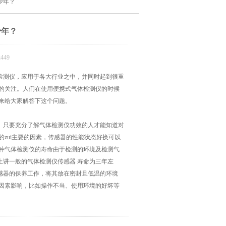
少年？
少年？
449
检测仪，应用于各大行业之中，并同时起到很重
士的关注。人们在使用便携式气体检测仪的时候
们来给大家解答下这个问题。
。只要充分了解气体检测仪功效的人才能知道对
zui主要的因素，传感器的性能状态好换可以
每种气体检测仪的寿命由于检测的环境及检测气
上讲一般的气体检测仪传感器 寿命为三年左
感器的保养工作，将其放在密封且低温的环境
面因素影响，比如操作不当、使用环境的好坏等