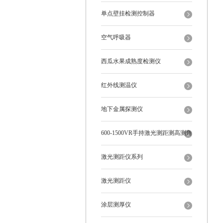
单点壁挂检测控制器
空气呼吸器
西瓜水果成熟度检测仪
红外线测温仪
地下金属探测仪
600-1500VR手持激光测距测高测角
多功能
激光测距仪系列
激光测距仪
涂层测厚仪