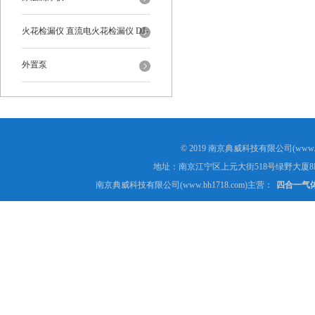
火花检漏仪 直流电火花检漏仪 DJ-
6-A型
外置泵
© 2019 南京典威科技有限公司(www.
地址：南京江宁区上元大街518号绿野大厦8
南京典威科技有限公司(www.bh1718.com)主营：
四合一气