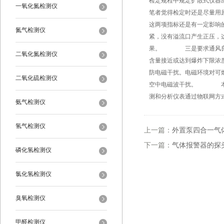
检定规程中规定扩散式仪器
一氧化氮检测仪
笔者觉得检定时还是尽量用
这两项指标还是有一定影响
氮气检测仪
紧，没有溢流口产生正压，
果。 三是要求通风良好
二氧化氮检测仪
含量接近或达到爆炸下限
防电磁干扰。电磁环境对可
二氧化硫检测仪
空中电磁波干扰。 本公
测和分析仪表通过物联网方
氨气检测仪
氢气检测仪
上一篇：
外置泵四合一气
下一篇：
气体报警器的探
磷化氢检测仪
氯化氢检测仪
臭氧检测仪
甲醛检测仪