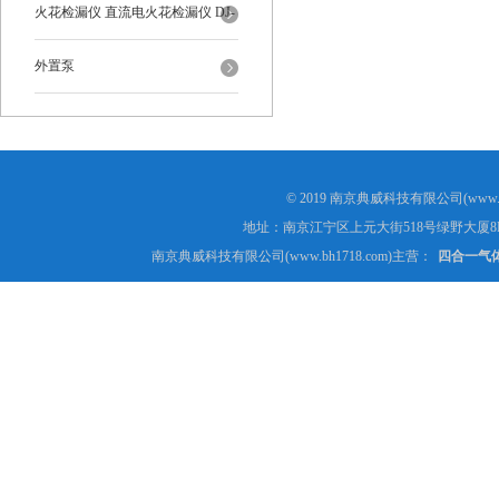
火花检漏仪 直流电火花检漏仪 DJ-
6-A型
外置泵
© 2019 南京典威科技有限公司(www.
地址：南京江宁区上元大街518号绿野大厦8
南京典威科技有限公司(www.bh1718.com)主营：
四合一气