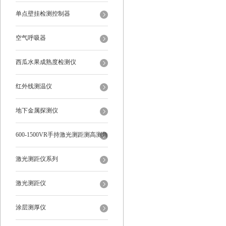
单点壁挂检测控制器
空气呼吸器
西瓜水果成熟度检测仪
红外线测温仪
地下金属探测仪
600-1500VR手持激光测距测高测角
多功能
激光测距仪系列
激光测距仪
涂层测厚仪