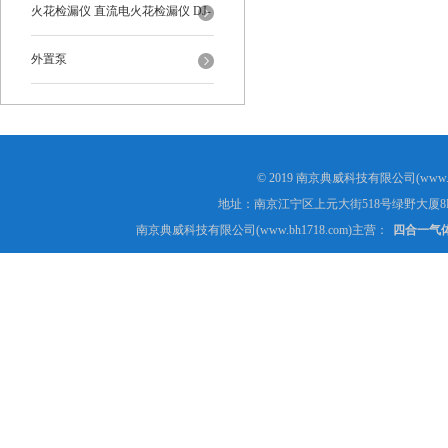
火花检漏仪 直流电火花检漏仪 DJ-
6-A型
外置泵
© 2019 南京典威科技有限公司(www.
地址：南京江宁区上元大街518号绿野大厦8
南京典威科技有限公司(www.bh1718.com)主营：
四合一气