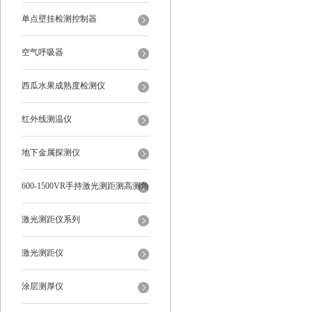
单点壁挂检测控制器
空气呼吸器
西瓜水果成熟度检测仪
红外线测温仪
地下金属探测仪
600-1500VR手持激光测距测高测角
多功能
激光测距仪系列
激光测距仪
涂层测厚仪