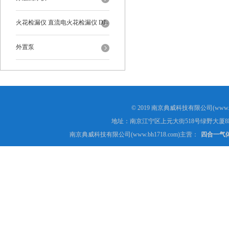
火花检漏仪 直流电火花检漏仪 DJ-
6-A型
外置泵
© 2019 南京典威科技有限公司(www.
地址：南京江宁区上元大街518号绿野大厦8
南京典威科技有限公司(www.bh1718.com)主营：
四合一气