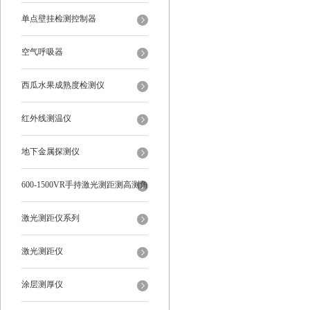
单点壁挂检测控制器
空气呼吸器
西瓜水果成熟度检测仪
红外线测温仪
地下金属探测仪
600-1500VR手持激光测距测高测角
多功能
激光测距仪系列
激光测距仪
涂层测厚仪