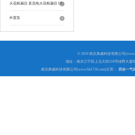
火花检漏仪 直流电火花检漏仪 DJ-
6-A型
外置泵
© 2019 南京典威科技有限公司(www.
地址：南京江宁区上元大街518号绿野大厦8
南京典威科技有限公司(www.bh1718.com)主营：
四合一气