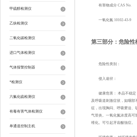
有害物成分 CAS No.
甲硫醇检测仪
一氧化氮 10102-43-9
乙炔检测仪
二氧化碳检测仪
第三部分：危险性
进口气体检测仪
危险性类别：
气体报警控制器
侵入途径：
*检测仪
健康危害： 本品不稳定，
六氟化硫检测仪
及呼吸道刺激症状，如咽部
征，出现胸闷、呼吸窘迫、
有毒有害气体检测仪
气管炎。一氧化氮浓度高可
维化。可引起牙齿酸蚀症。
单通道控制主机