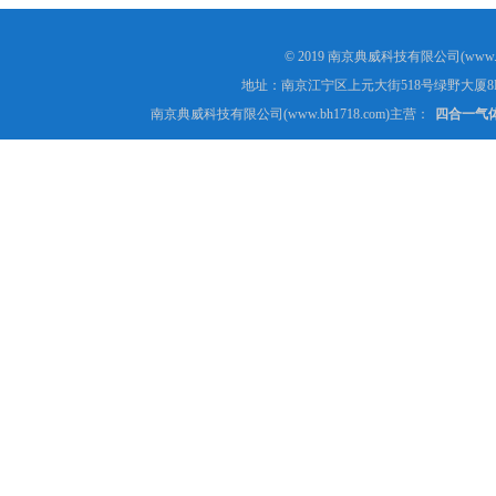
© 2019 南京典威科技有限公司(www.
地址：南京江宁区上元大街518号绿野大厦8
南京典威科技有限公司(www.bh1718.com)主营：
四合一气