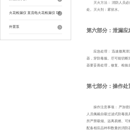
灭火方法： 消防人员必须
处。灭火剂：雾状水。
火花检漏仪 直流电火花检漏仪 DJ-
6-A型
外置泵
第六部分：泄漏应
应急处理： 迅速撤离泄漏
器，穿防毒服。尽可能切断
器要妥善处理，修复、检验
第七部分：操作处
操作注意事项： 严加密闭
人员佩戴自吸过滤式防毒面
所严禁吸烟。远离易燃、可
配备相应品种和数量的消防