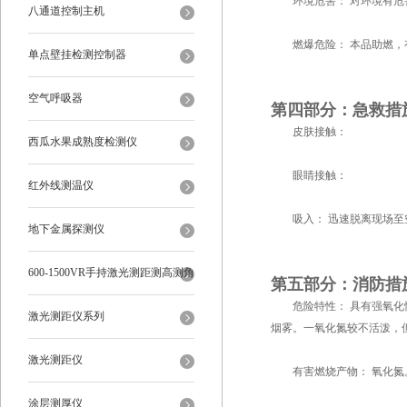
环境危害： 对环境有危
八通道控制主机
燃爆危险： 本品助燃，
单点壁挂检测控制器
空气呼吸器
第四部分：急救措
皮肤接触：
西瓜水果成熟度检测仪
眼睛接触：
红外线测温仪
吸入： 迅速脱离现场至空
地下金属探测仪
600-1500VR手持激光测距测高测角
第五部分：消防措
危险特性： 具有强氧化性
多功能
激光测距仪系列
烟雾。一氧化氮较不活泼，
激光测距仪
有害燃烧产物： 氧化氮
涂层测厚仪