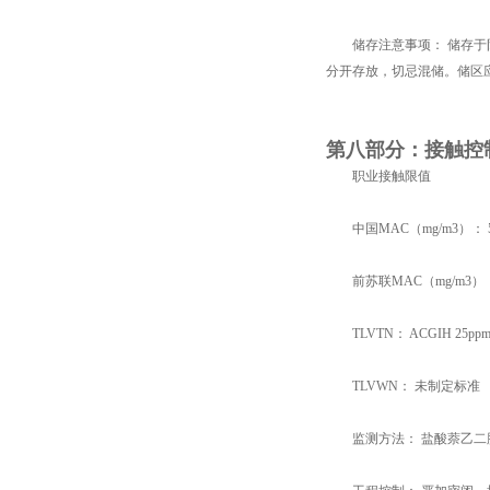
储存注意事项： 储存于阴
分开存放，切忌混储。储区
第八部分：接触控
职业接触限值
中国MAC（mg/m3）： 5[
前苏联MAC（mg/m3）：
TLVTN： ACGIH 25ppm,
TLVWN： 未制定标准
监测方法： 盐酸萘乙二