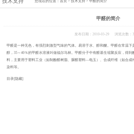
技术支持
您现在的位置：
首页
>
技术支持
> 甲醛的简介
甲醛的简介
发布日期：2010-03-29 浏览次数：3
甲醛是一种无色，有强烈刺激型气味的气体。易溶于水、醇和醚。甲醛在常温下
醇，35～40％的甲醛水溶液叫做福尔马林。甲醛分子中有醛基生缩聚反应，得
料，主要用于塑料工业（如制酚醛树脂、脲醛塑料—电玉）、合成纤维（如合成
染料等。
目录
[
隐藏
]