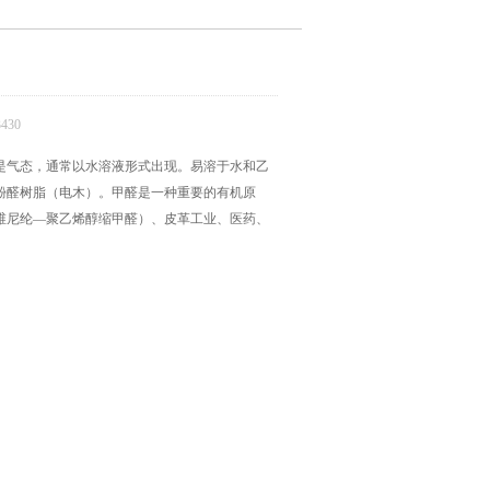
430
是气态，通常以水溶液形式出现。易溶于水和乙
到酚醛树脂（电木）。甲醛是一种重要的有机原
维尼纶—聚乙烯醇缩甲醛）、皮革工业、医药、