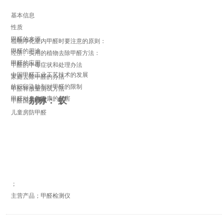
基本信息
性质
甲醛的来源
植物净化室内甲醛时要注意的原则：
甲醛的用途
经济、实用的植物去除甲醛方法：
甲醛的应用
甲醛的中毒症状和处理办法
中国甲醛工业工艺技术的发展
家庭去除甲醛的办法
纺织印染助剂对甲醛的限制
甲醛释放量测试方法
甲醛对人体健康的危害
别称：
蚁
甲醛国家标准
儿童房防甲醛
；
主营产品；甲醛检测仪