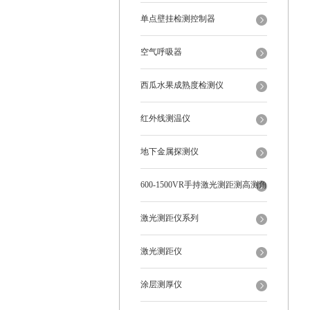
单点壁挂检测控制器
空气呼吸器
西瓜水果成熟度检测仪
红外线测温仪
地下金属探测仪
600-1500VR手持激光测距测高测角
多功能
激光测距仪系列
激光测距仪
涂层测厚仪