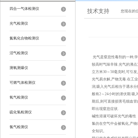
四合一气体检测仪
技术支持
您现在的
光气检测仪
氮氧化合物检测仪
沼气检测仪
光气是窒息性毒剂的一种,
较高时气味辛辣.光气的沸点为
测氧测爆仪
立方米30～50毫克时,可引发
光气易水解,产物无毒.在工
可燃气体检测仪
润,吸入光气后相当于遇水分
般有2～24小时的潜伏期.
氧气检测仪
期后,则可直接损害毛细血管
即出现窒息症状.
硫化氢检测仪
碱性溶液可破坏光气的毒性
氯仿在空气中会被氧化,产物
氯气检测仪
全知识。