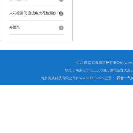
火花检漏仪 直流电火花检漏仪 DJ-
6-A型
外置泵
© 2019 南京典威科技有限公司(www.
地址：南京江宁区上元大街518号绿野大厦8
南京典威科技有限公司(www.bh1718.com)主营：
四合一气