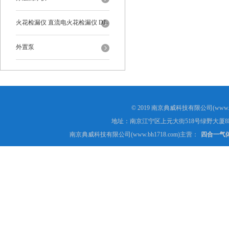
火花检漏仪 直流电火花检漏仪 DJ-
6-A型
外置泵
© 2019 南京典威科技有限公司(www.
地址：南京江宁区上元大街518号绿野大厦8
南京典威科技有限公司(www.bh1718.com)主营：
四合一气