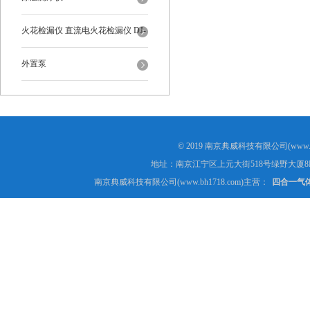
火花检漏仪 直流电火花检漏仪 DJ-
6-A型
外置泵
© 2019 南京典威科技有限公司(www.
地址：南京江宁区上元大街518号绿野大厦8
南京典威科技有限公司(www.bh1718.com)主营：
四合一气