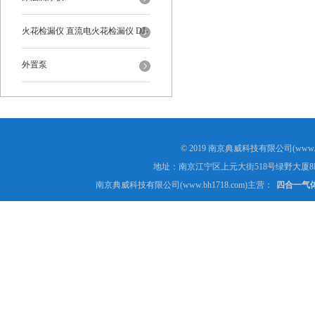
火花检漏仪 直流电火花检漏仪 DJ-
6-A型
外置泵
© 2019 南京典威科技有限公司(www.
地址：南京江宁区上元大街518号绿野大厦8
南京典威科技有限公司(www.bh1718.com)主营：
四合一气