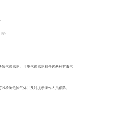
点
199
备氧气传感器、可燃气传感器和任选两种有毒气
可以检测危险气体并及时提示操作人员预防。