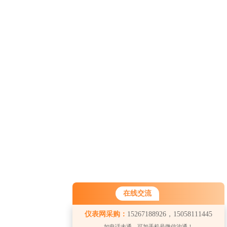
在线交流
仪表网采购：
15267188926，15058111445
如电话未通，可加手机号微信沟通！