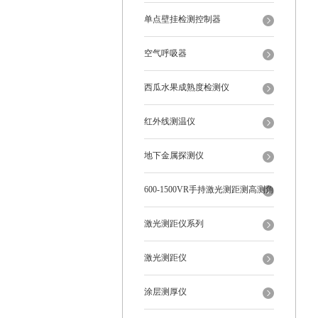
单点壁挂检测控制器
空气呼吸器
西瓜水果成熟度检测仪
红外线测温仪
地下金属探测仪
600-1500VR手持激光测距测高测角
多功能
激光测距仪系列
激光测距仪
涂层测厚仪