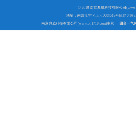
© 2019 南京典威科技有限公司(www.
地址：南京江宁区上元大街518号绿野大厦8
南京典威科技有限公司(www.bh1718.com)主营：
四合一气