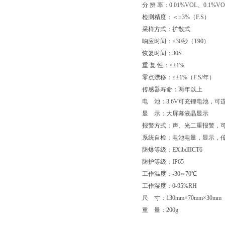
分 辨 率：0.01%VOL、0.1
检测精度：＜±3%（F.S）
采样方式：扩散式
响应时间：≤30秒（T90）
恢复时间：30S
重 复 性：≤±1%
零点漂移：≤±1%（F.S/年）
传感器寿命：两年以上
电 池：3.6V可充锂电池，可连
显 示：大屏幕液晶显示
报警方式：声、光二重报警，可
系统自检：电池电量，显示，
防爆等级：EXibdIICT6
防护等级：IP65
工作温度：-30∽70℃
工作湿度：0-95%RH
尺 寸：130mm×70mm×30m
重 量：200g