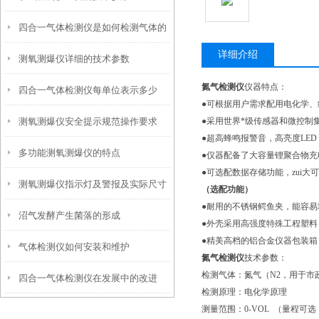
四合一气体检测仪是如何检测气体的
详细介绍
测氧测爆仪详细的技术参数
氮气检测仪
仪器特点：
四合一气体检测仪每单位表示多少
●可根据用户需求配用电化学、
测氧测爆仪安全提示规范操作要求
●采用世界*级传感器和微控制
●超高蜂鸣报警音，高亮度LE
多功能测氧测爆仪的特点
●仪器配备了大容量锂聚合物
●可选配数据存储功能，zui
测氧测爆仪指示灯及警报及实际尺寸
（选配功能）
●耐用的不锈钢鳄鱼夹，能容
沼气发酵产生菌落的形成
●外壳采用高强度特殊工程塑料
●精美高档的铝合金仪器包装箱
气体检测仪如何安装和维护
氮气检测仪
技术参数：
检测气体：氮气（N2，用于
四合一气体检测仪在发展中的改进
检测原理：电化学原理
测量范围：0-VOL （量程可