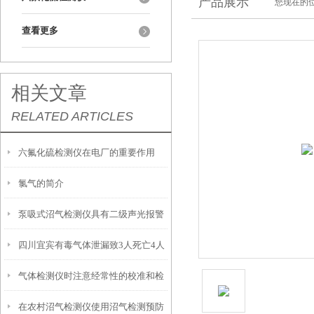
产品展示
您现在的位
查看更多
相关文章
RELATED ARTICLES
六氟化硫检测仪在电厂的重要作用
氯气的简介
泵吸式沼气检测仪具有二级声光报警
四川宜宾有毒气体泄漏致3人死亡4人
功能
气体检测仪时注意经常性的校准和检
受伤
在农村沼气检测仪使用沼气检测预防
测