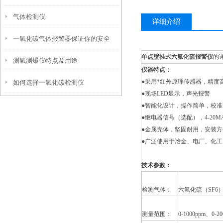
气体检测仪
不安全因素
详细介绍
一氧化碳气体报警器保证你的安全
单点壁挂式六氟化硫报警仪
的
测氧测爆仪特点及用途
仪器特点：
●采用*红外原理传感器，精度
如何选择一氧化碳检测仪
●现场LED显示，声光报警
●智能化设计，操作简单，校
●继电器信号（选配），4-20
●金属壳体，坚固耐用，安装方
●广泛使用于冶金、电厂、化
技术参数：
检测气体：
六氟化硫（SF6
测量范围：
0-1000ppm、