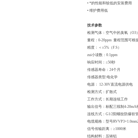
• *的性能和较低的安装费用
• 维护费用低
技术参数
检测气体：空气中的臭氧（O3
量程：0-20ppm 量程范围可
精度：＜±5%（F.S）
zui小读数：0.1ppm
响应时间：≤50秒
传感器寿命：24个月
传感器类型:电化学
电源： 12-30V直流电源供电
检测方式：扩散式
工作方式：长期连续工作
输出信号：标配三线制4-20m
连线方式：G1/2阳螺纹防爆软
电缆规格：型号RVVP3×1.0mm
信号传输距离：≥1000米
结构材料：压铸铝