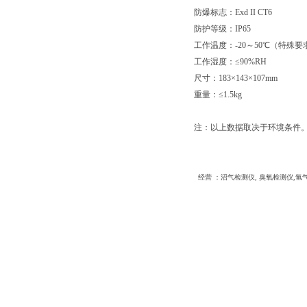
防爆标志：Exd II CT6
防护等级：IP65
工作温度：-20～50℃（特殊
工作湿度：≤90%RH
尺寸：183×143×107mm
重量：≤1.5kg
注：以上数据取决于环境条件
经营 ：
沼气检测仪,
臭氧检测仪
,
氢