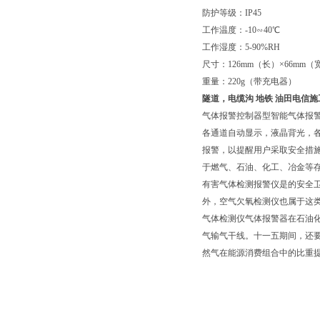
防护等级：IP45
工作温度：-10∽40℃
工作湿度：5-90%RH
尺寸：126mm（长）×66mm（
重量：220g（带充电器）
隧道，电缆沟 地铁 油田电信
气体报警控制器型智能气体报
各通道自动显示，液晶背光，
报警，以提醒用户采取安全措
于燃气、石油、化工、冶金等
有害气体检测报警仪是的安全
外，空气欠氧检测仪也属于这
气体检测仪气体报警器在石油
气输气干线。十一五期间，还
然气在能源消费组合中的比重