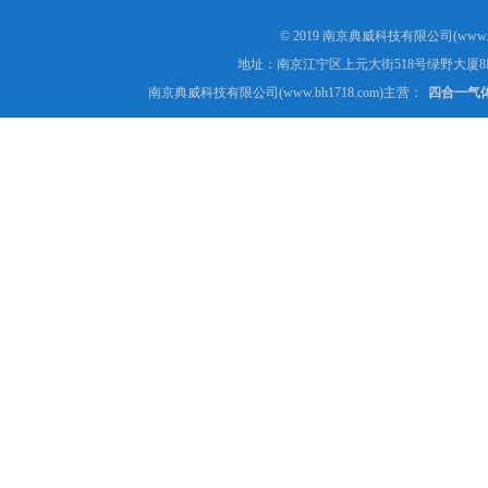
© 2019 南京典威科技有限公司(www.
地址：南京江宁区上元大街518号绿野大厦8
南京典威科技有限公司(www.bh1718.com)主营：
四合一气