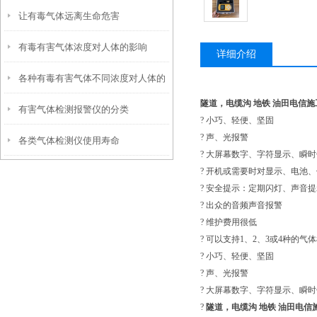
让有毒气体远离生命危害
有毒有害气体浓度对人体的影响
详细介绍
各种有毒有害气体不同浓度对人体的
隧道，电缆沟 地铁 油田电信
有害气体检测报警仪的分类
影响
? 小巧、轻便、坚固
? 声、光报警
各类气体检测仪使用寿命
? 大屏幕数字、字符显示、瞬
? 开机或需要时对显示、电池
? 安全提示：定期闪灯、声音提
? 出众的音频声音报警
? 维护费用很低
? 可以支持1、2、3或4种的气
? 小巧、轻便、坚固
? 声、光报警
? 大屏幕数字、字符显示、瞬
?
隧道，电缆沟 地铁 油田电