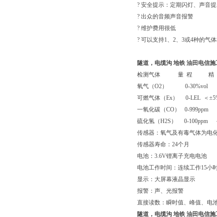
? 安全提示：定期闪灯、声音提
? 出众的音频声音报警
? 维护费用很低
? 可以支持1、2、3或4种的气
隧道，电缆沟 地铁 油田电信
检测气体 量 程 精 度
氧气（O2） 0-30%vol ＜±
可燃气体（Ex） 0-LEL ＜±5
一氧化碳（CO） 0-999ppm
硫化氢（H2S） 0-100ppm
传感器：氧气及有毒气体为电化
传感器寿命：24个月
电池：3.6V锂离子充电电池
电池工作时间：连续工作15小
显示：大屏幕液晶显示
报警：声、光报警
直接读数：瞬时值、峰值、电池
隧道，电缆沟 地铁 油田电信