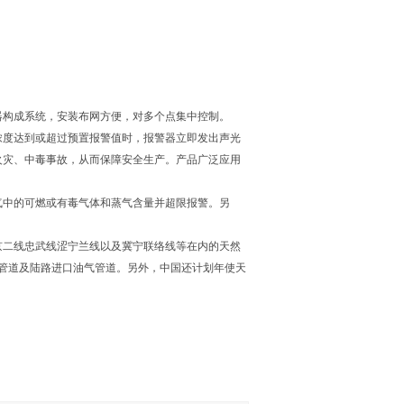
器构成系统，安装布网方便，对多个点集中控制。
浓度达到或超过预置报警值时，报警器立即发出声光
火灾、中毒事故，从而保障安全生产。产品广泛应用
气中的可燃或有毒气体和蒸气含量并超限报警。另
京二线忠武线涩宁兰线以及冀宁联络线等在内的天然
管道及陆路进口油气管道。另外，中国还计划年使天