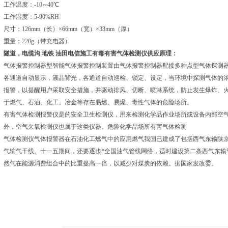
工作温度：-10∽40℃
工作湿度：5-90%RH
尺寸：126mm（长）×66mm（宽）×33mm（厚）
重量：220g（带充电器）
隧道，电缆沟 地铁 油田电信施工有毒有害气体检测仪供应
原理：
气体报警控制器型智能气体报警控制装置由气体报警控制器配接多种点型气体探测
各通道自动显示，液晶背光，各通道自动巡检、锁定、设定，当环境中探测气体的
报警，以提醒用户采取安全措施，并驱动排风、切断、喷淋系统，防止发生爆炸、
于燃气、石油、化工、冶金等存在易燃、易爆、毒性气体的危险场所。
有害气体检测报警仪是的安全卫生检测仪，用来检测化学品作业场所或设备内部空
外，空气欠氧检测仪也属于这类仪器。危险化学品场所有害气体检测
气体检测仪气体报警器在石油化工燃气中的应用燃气我国已建成了包括西气东输陕
气输气干线。十一五期间，还要逐步*全国油气管线网络，适时建设第二条西气东输
然气在能源消费组合中的比重提高一倍，以减少对煤炭的依赖。据国家发改委。