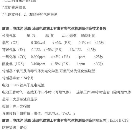
? 出众的音频声音报警
? 维护费用很低
? 可以支持1、2、3或4种的气体检测
隧道，电缆沟 地铁 油田电信施工有毒有害气体检测仪供应
技术参数
检测气体 量 程 精 度 zui小读数 响应时间
氧气（O2） 0-30%vol ＜±5%（F.S） 0.1% vol ≤15秒
可燃气体（Ex） 0-LEL ＜±5%（F.S） 1% LEL ≤15秒
一氧化碳（CO） 0-999ppm ＜±5%（F.S） 1ppm ≤25秒
硫化氢（H2S） 0-100ppm ＜±5%（F.S） 1ppm ≤30秒
传感器：氧气及有毒气体为电化学型,可燃气体为催化燃烧型
传感器寿命：24个月
电池：3.6V锂离子充电电池
电池工作时间：连续工作15小时（可燃气体） 连续工作200小时左右（除可燃气体
显示：大屏幕液晶显示
报警：声、光报警
直接读数：瞬时值、峰值、电池电压、TWA、S
隧道，电缆沟 地铁 油田电信施工有毒有害气体检测仪供应
防爆标志：Exibd II CT3
防护等级：IP45