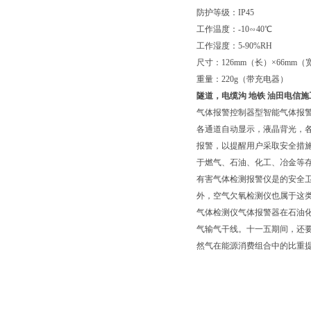
防护等级：IP45
工作温度：-10∽40℃
工作湿度：5-90%RH
尺寸：126mm（长）×66mm（
重量：220g（带充电器）
隧道，电缆沟 地铁 油田电信
气体报警控制器型智能气体报
各通道自动显示，液晶背光，
报警，以提醒用户采取安全措
于燃气、石油、化工、冶金等
有害气体检测报警仪是的安全
外，空气欠氧检测仪也属于这
气体检测仪气体报警器在石油
气输气干线。十一五期间，还
然气在能源消费组合中的比重