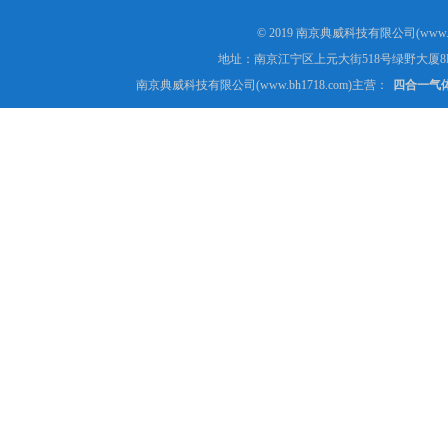
© 2019 南京典威科技有限公司(www.
地址：南京江宁区上元大街518号绿野大厦8
南京典威科技有限公司(www.bh1718.com)主营：
四合一气