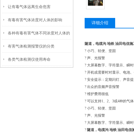
让有毒气体远离生命危害
有毒有害气体浓度对人体的影响
详细介绍
各种有毒有害气体不同浓度对人体的
隧道，电缆沟 地铁 油田电信
有害气体检测报警仪的分类
影响
? 小巧、轻便、坚固
? 声、光报警
各类气体检测仪使用寿命
? 大屏幕数字、字符显示、瞬
? 开机或需要时对显示、电池
? 安全提示：定期闪灯、声音提
? 出众的音频声音报警
? 维护费用很低
? 可以支持1、2、3或4种的气
? 小巧、轻便、坚固
? 声、光报警
? 大屏幕数字、字符显示、瞬
?
隧道，电缆沟 地铁 油田电