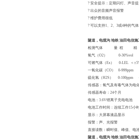
? 安全提示：定期闪灯、声音提
? 出众的音频声音报警
? 维护费用很低
? 可以支持1、2、3或4种的气
隧道，电缆沟 地铁 油田电信
检测气体 量 程 精 度
氧气（O2） 0-30%vol ＜±
可燃气体（Ex） 0-LEL ＜±5
一氧化碳（CO） 0-999ppm
硫化氢（H2S） 0-100ppm
传感器：氧气及有毒气体为电化
传感器寿命：24个月
电池：3.6V锂离子充电电池
电池工作时间：连续工作15小
显示：大屏幕液晶显示
报警：声、光报警
直接读数：瞬时值、峰值、电池
隧道，电缆沟 地铁 油田电信