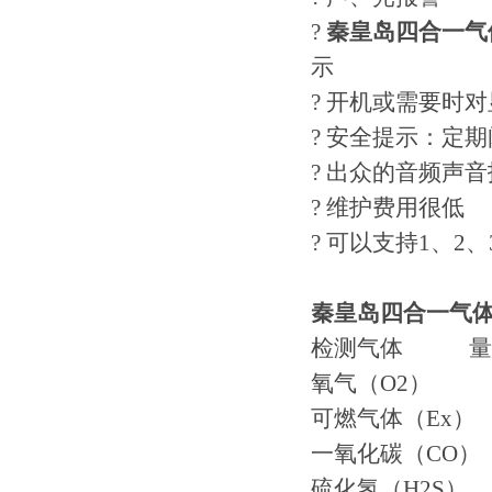
?
秦皇岛四合一气
示
? 开机或需要时
? 安全提示：定
? 出众的音频声
? 维护费用很低
? 可以支持1、2
秦皇岛四合一气
检测气体 量 
氧气（O2） 0-3
可燃气体（Ex） 0
一氧化碳（CO） 0
硫化氢（H2S） 0