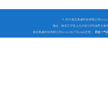
© 2019 南京典威科技有限公司(www.
地址：南京江宁区上元大街518号绿野大厦8
南京典威科技有限公司(www.bh1718.com)主营：
四合一气