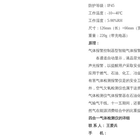
防护等级：IP45
工作温度：-10∽40℃
工作湿度：5-90%RH
尺寸：126mm（长）×66mm（
重量：220g（带充电器）
原理：
气体报警控制器型智能气体报
各通道自动显示，液晶背光，
声光报警，以提醒用户采取安
应用于燃气、石油、化工、冶
有害气体检测报警仪是的安全
外，空气欠氧检测仪也属于这
气体检测仪气体报警器在石油
气输气干线。十一五期间，还
然气在能源消费组合中的比重
四合一气体检测仪的详细
联 系 人： 王爱兵
手 机：