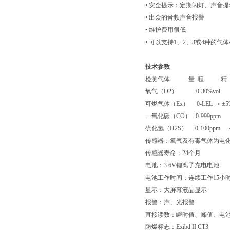
• 安全提示：定期闪灯、声音提
• 出众的音频声音报警
• 维护费用很低
• 可以支持1、2、3或4种的气
技术参数
检测气体 量 程 精 度
氧气（O2） 0-30%vol ＜±
可燃气体（Ex） 0-LEL ＜±5
一氧化碳（CO） 0-999ppm
硫化氢（H2S） 0-100ppm
传感器：氧气及有毒气体为电化
传感器寿命：24个月
电池：3.6V锂离子充电电池
电池工作时间：连续工作15小
显示：大屏幕液晶显示
报警：声、光报警
直接读数：瞬时值、峰值、电池
防爆标志：Exibd II CT3