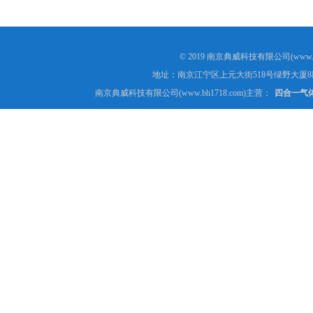
© 2019 南京典威科技有限公司(www.
地址：南京江宁区上元大街518号绿野大厦8
南京典威科技有限公司(www.bh1718.com)主营：
四合一气