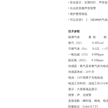
• 安全提示：定期闪灯、声音提
• 出众的音频声音报警
• 维护费用很低
• 可以支持1、2、3或4种的气
技术参数
检测气体 量 程 精 度
氧气（O2） 0-30%vol ＜±
可燃气体（Ex） 0-LEL ＜±5
一氧化碳（CO） 0-999ppm
硫化氢（H2S） 0-100ppm
传感器：氧气及有毒气体为电化
传感器寿命：24个月
电池：3.6V锂离子充电电池
电池工作时间：连续工作15小
显示：大屏幕液晶显示
报警：声、光报警
直接读数：瞬时值、峰值、电池
防爆标志：Exibd II CT3