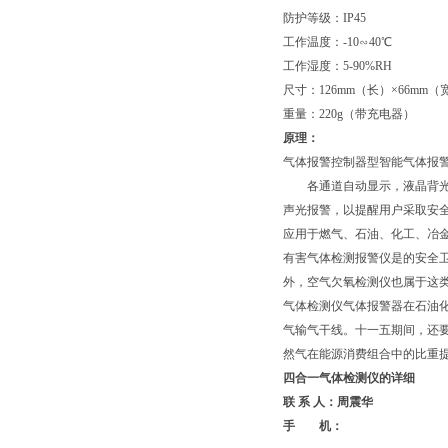
防护等级：IP45
工作温度：-10∽40℃
工作湿度：5-90%RH
尺寸：126mm（长）×66mm（
重量：220g（带充电器）
原理：
气体报警控制器型智能气体报
各通道自动显示，液晶背光，
声光报警，以提醒用户采取安
应用于燃气、石油、化工、冶
有害气体检测报警仪是的安全
外，空气欠氧检测仪也属于这
气体检测仪气体报警器在石油
气输气干线。十一五期间，还
然气在能源消费组合中的比重
四合一气体检测仪的详细
联 系 人：周震华
手 机：