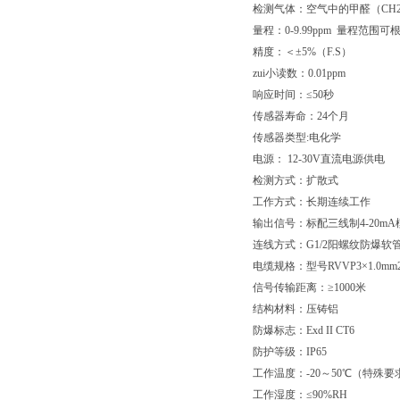
检测气体：空气中的甲醛（CH
量程：0-9.99ppm 量程范围
精度：＜±5%（F.S）
zui小读数：0.01ppm
响应时间：≤50秒
传感器寿命：24个月
传感器类型:电化学
电源： 12-30V直流电源供电
检测方式：扩散式
工作方式：长期连续工作
输出信号：标配三线制4-20m
连线方式：G1/2阳螺纹防爆软
电缆规格：型号RVVP3×1.0mm
信号传输距离：≥1000米
结构材料：压铸铝
防爆标志：Exd II CT6
防护等级：IP65
工作温度：-20～50℃（特殊
工作湿度：≤90%RH