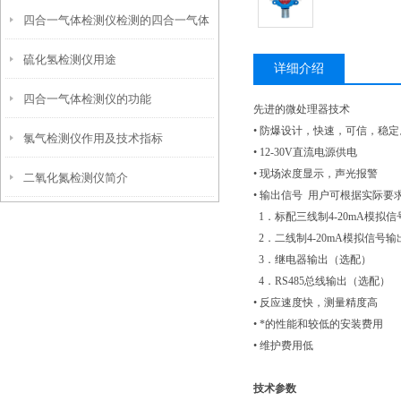
四合一气体检测仪检测的四合一气体
作用
硫化氢检测仪用途
有哪些气体
详细介绍
四合一气体检测仪的功能
先进的微处理器技术
• 防爆设计，快速，可信，稳定
氯气检测仪作用及技术指标
• 12-30V直流电源供电
• 现场浓度显示，声光报警
二氧化氮检测仪简介
• 输出信号 用户可根据实际
1．标配三线制4-20mA模拟
2．二线制4-20mA模拟信号
3．继电器输出（选配）
4．RS485总线输出（选配）
• 反应速度快，测量精度高
• *的性能和较低的安装费用
• 维护费用低
技术参数