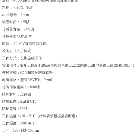
量程：0-1000ppm 量程范围可根据实际要求而定
精度：＜±5%（F.S）
zui小读数：1ppm
响应时间：≤25秒
传感器寿命：24个月
传感器类型:电化学
电源： 12-30V直流电源供电
检测方式：扩散式
工作方式：长期连续工作
输出信号：标配三线制4-20mA模拟信号输出;二线制输出,继电器输出或RS485输出
连线方式：G1/2阳螺纹防爆软管
电缆规格：型号RVVP3×1.0mm2
信号传输距离：≥1000米
结构材料：压铸铝
防爆标志：Exd II CT6
防护等级：IP65
工作温度：-20～50℃（特殊要求根据需要而定）
工作湿度：≤90%RH
尺寸：183×143×107mm