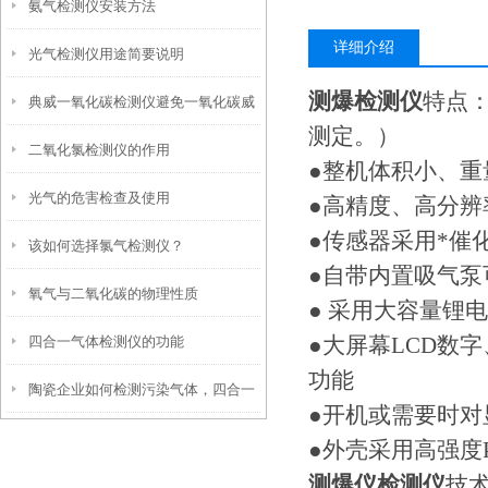
氨气检测仪安装方法
器故障
详细介绍
光气检测仪用途简要说明
测爆检测仪
特点
典威一氧化碳检测仪避免一氧化碳威
测定。）
二氧化氯检测仪的作用
胁生命
●整机体积小、重
光气的危害检查及使用
●高精度、高分辨
●传感器采用*催
该如何选择氯气检测仪？
●自带内置吸气
氧气与二氧化碳的物理性质
● 采用大容量锂
●大屏幕LCD数
四合一气体检测仪的功能
功能
陶瓷企业如何检测污染气体，四合一
●开机或需要时
气体检测仪可以帮助检测
●外壳采用高强度
测爆仪检测仪
技