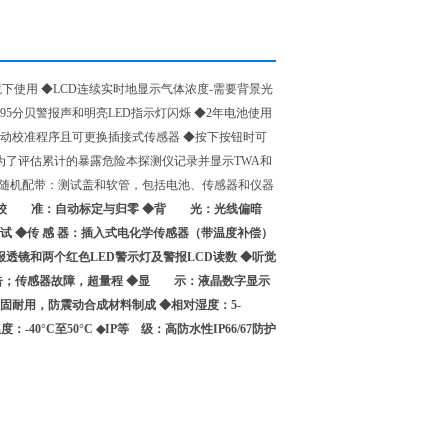
环境下使用 ◆LCD连续实时地显示气体浓度-需要背景光
有95分贝警报声和明亮LED指示灯闪烁 ◆2年电池使用
自动校准程序且可更换插接式传感器 ◆按下按钮时可
◆为了评估累计的暴露危险本探测仪记录并显示TWA和
 ◆随机配带：测试盖和软管，包括电池、传感器和仪器
M ◆校 准：自动标定与归零 ◆背 光：光线偏暗
试 ◆传 感 器：插入式电化学传感器（带温度补偿）
透镜和两个红色LED警示灯及警报LCD读数 ◆听觉
警告；传感器故障，超量程 ◆显 示：液晶数字显示
固耐用，防震动合成材料制成 ◆相对湿度：5-
：-40°C至50°C ◆IP等 级：高防水性IP66/67防护