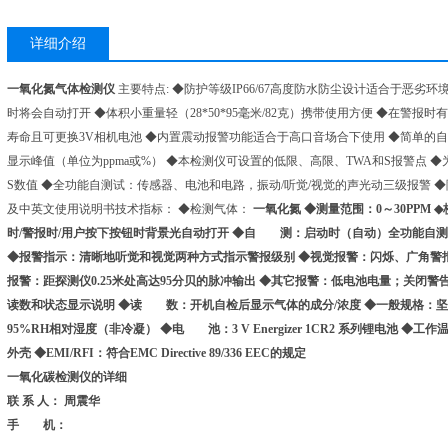
详细介绍
一氧化氮气体检测仪
主要特点: ◆防护等级IP66/67高度防水防尘设计适合于恶劣
时将会自动打开 ◆体积小重量轻（28*50*95毫米/82克）携带使用方便 ◆在警报时
寿命且可更换3V相机电池 ◆内置震动报警功能适合于高口音场合下使用 ◆简单的
显示峰值（单位为ppma或%） ◆本检测仪可设置的低限、高限、TWA和S报警点 
S数值 ◆全功能自测试：传感器、电池和电路，振动/听觉/视觉的声光动三级报警
及中英文使用说明书技术指标： ◆检测气体：
一氧化氮 ◆测量范围：0～30PP
时/警报时/用户按下按钮时背景光自动打开 ◆自 测：启动时（自动）全功能自测
◆报警指示：清晰地听觉和视觉两种方式指示警报级别 ◆视觉报警：闪烁、广角警报
报警：距探测仪0.25米处高达95分贝的脉冲输出 ◆其它报警：低电池电量；关闭
读数和状态显示说明 ◆读 数：开机自检后显示气体的成分/浓度 ◆一般规格：坚
95%RH相对湿度（非冷凝） ◆电 池：3 V Energizer 1CR2 系列锂电池 ◆工作温度
外壳 ◆EMI/RFI：符合EMC Directive 89/336 EEC的规定
一氧化碳检测仪的详细
联 系 人： 周震华
手 机：