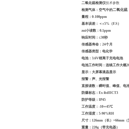
二氧化硫检测仪
技术参数
二氧化硫
检测气体：空气中的
量程：0-100ppm
基本误差：＜±5%（F.S）
zui小读数：0.1ppm
响应时间：≤30秒
传感器寿命：24个月
传感器类型：电化学
电池：3.6V锂离子充电电池
电池工作时间：连续工作大概2
显示：大屏幕液晶显示
报警：声、光报警
直接读数：瞬时值、峰值、电池
防爆标志：Ex ibdIICT3
防护等级：IP45
工作温度：-10∽45℃
工作湿度：5-90%RH
尺寸：126mm（长）×66mm（
重量：220g（带充电器）