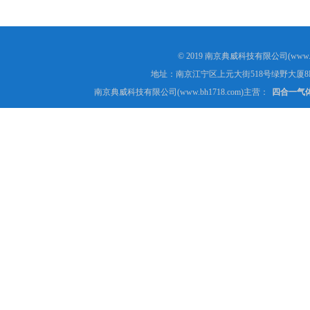
© 2019 南京典威科技有限公司(www.
地址：南京江宁区上元大街518号绿野大厦8
南京典威科技有限公司(www.bh1718.com)主营：
四合一气