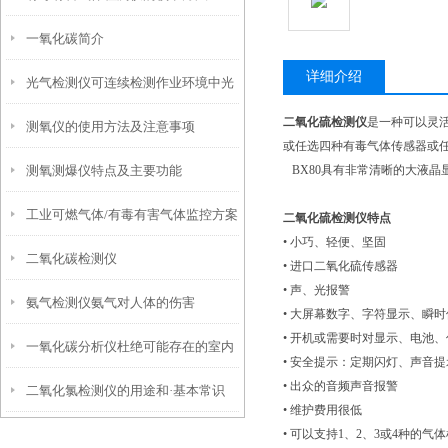
一氧化碳简介
详细介绍
光气检测仪可连续检测作业环境中光
二氧化硫检测仪
是一种可以灵
测氧仪的使用方法及注意事项
气气体浓度
或任选四种有毒气体传感器或
测氧测爆仪特点及主要功能
BX80具有非常清晰的大液
工业可燃气体/有毒有害气体监控方案
二氧化硫检测仪特点
• 小巧、轻便、坚固
二氧化碳检测仪
• 进口
二氧化硫
传感器
• 声、光报警
氨气检测仪氨气对人体的伤害
• 大屏幕数字、字符显示、瞬时
• 开机或需要时对显示、电池
一氧化碳分析仪杜绝可能存在的室内
• 安全提示：定期闪灯、声音提
• 出众的音频声音报警
二氧化氯检测仪的用途和·基本常识
一氧化碳中毒
• 维护费用很低
• 可以支持1、2、3或4种的气