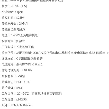
量程：0-1000ppm 量程范围可根据实际要求而定
精度：＜±5%（F.S）
zui小读数：1ppm
响应时间：≤25秒
传感器寿命：24个月
传感器类型:电化学
电源： 12-30V直流电源供电
检测方式：扩散式
工作方式：长期连续工作
输出信号：标配三线制4-20mA模拟信号输出;二线制输出,继电器输出或RS485输出
连线方式：G1/2阳螺纹防爆软管
电缆规格：型号RVVP3×1.0mm2
信号传输距离：≥1000米
结构材料：压铸铝
防爆标志：Exd II CT6
防护等级：IP65
工作温度：-20～50℃（特殊要求根据需要而定）
工作湿度：≤90%RH
尺寸：183×143×107mm